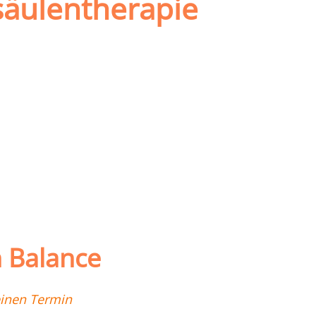
säulentherapie
n Balance
einen Termin